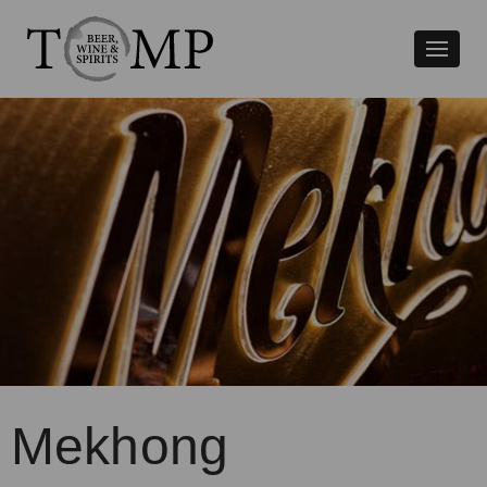
Växla
naviger
Mekhong