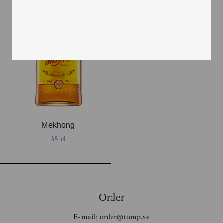
Mekhong
35 cl
Order
E-mail:
order@tomp.se