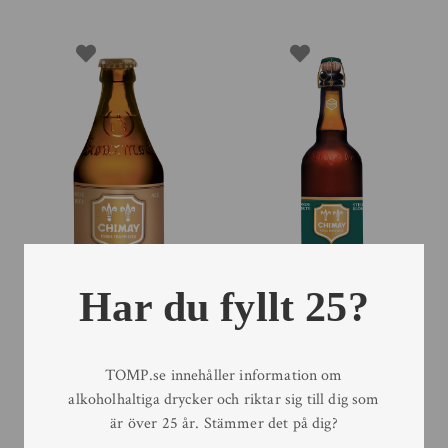
Har du fyllt 25?
Chimay Doreé Gold 33cl
Chimay Cent Cinquante
75cl
33 cl
TOMP.se innehåller information om
75 cl
alkoholhaltiga drycker och riktar sig till dig som
är över 25 år. Stämmer det på dig?