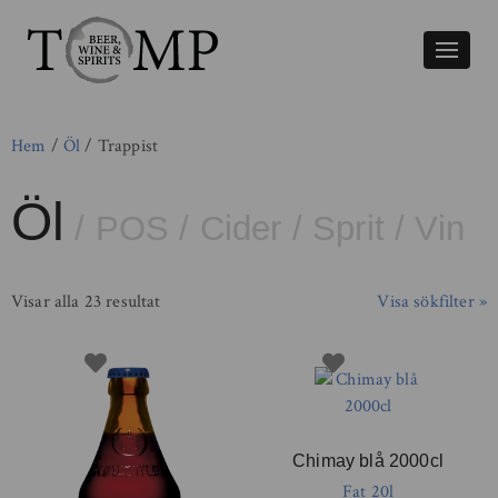
Växla
naviger
Hem
/
Öl
/ Trappist
Öl
/
POS
/
Cider
/
Sprit
/
Vin
Visar alla 23 resultat
Visa sökfilter »
Chimay blå 2000cl
Fat 20l