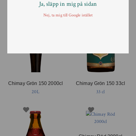
Ja, släpp in mig på sidan
Nej, ta mig till Google istället
Chimay Grön 150 2000cl
Chimay Grön 150 33cl
20L
33 cl