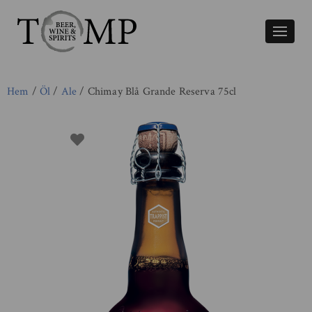
Växla
naviger
Hem
/
Öl
/
Ale
/ Chimay Blå Grande Reserva 75cl