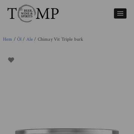
Växla
naviger
Hem
/
Öl
/
Ale
/ Chimay Vit Triple burk