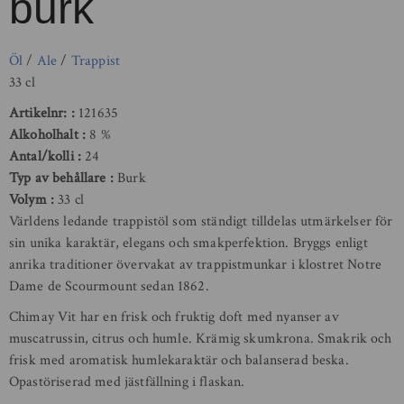
burk
Öl
/
Ale
/
Trappist
33 cl
Artikelnr:
121635
Alkoholhalt
8 %
Antal/kolli
24
Typ av behållare
Burk
Volym
33 cl
Världens ledande trappistöl som ständigt tilldelas utmärkelser för
sin unika karaktär, elegans och smakperfektion. Bryggs enligt
anrika traditioner övervakat av trappistmunkar i klostret Notre
Dame de Scourmount sedan 1862.
Chimay Vit har en frisk och fruktig doft med nyanser av
muscatrussin, citrus och humle. Krämig skumkrona. Smakrik och
frisk med aromatisk humlekaraktär och balanserad beska.
Opastöriserad med jästfällning i flaskan.