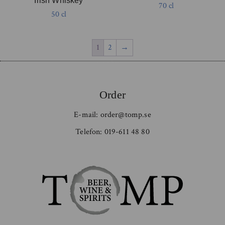
Irish Whiskey
70 cl
50 cl
1
2
→
Order
E-mail:
order@tomp.se
Telefon:
019-611 48 80