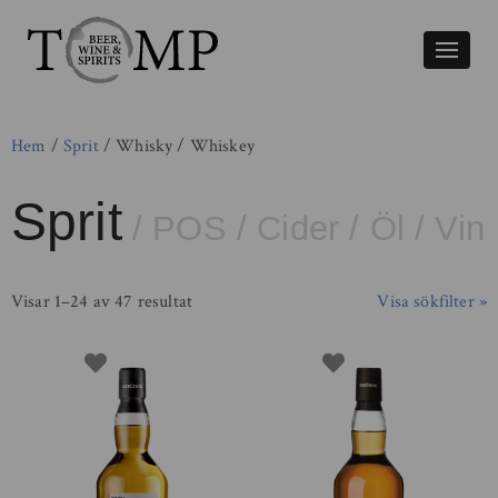
Växla
naviger
Hem
/
Sprit
/ Whisky / Whiskey
Sprit
/
POS
/
Cider
/
Öl
/
Vin
Visar 1–24 av 47 resultat
Visa sökfilter »