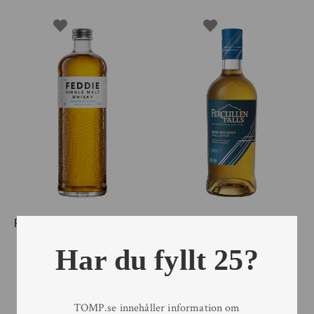
Feddie Single Malt Whisky
Fercullen Falls Small
Batch Irish Whiskey
70 cl
Har du fyllt 25?
70 cl
TOMP.se innehåller information om