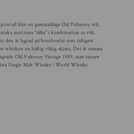
pirerad från en gammaldags Old Pulteney-stil,
stiska maritima “sälta” i kombination av rök.
t den är lagrad på bourbonfat som tidigare
ger whiskyn en häftig rökig skjuts. Det är samma
agrade Old Pulteney Vintage 1989, som senare
ästa Single Malt Whisky i World Whisky