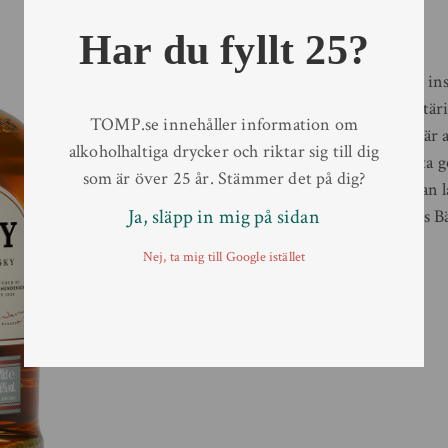
Antal/kolli
6
Typ av behållare
Flaska
Har du fyllt 25?
Volym
70 cl
Old Pulteney Huddart är ins
med en mix av sin karaktäri
TOMP.se innehåller information om
Det unika med Huddart är at
alkoholhaltiga drycker och riktar sig till dig
lagrat rökig whisky. Detta 
som är över 25 år. Stämmer det på dig?
fatlagringsmetod som man l
Ja, släpp in mig på sidan
vann priset som Världens B
Awards 2016.
Nej, ta mig till Google istället