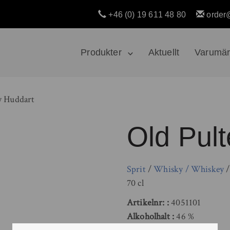
+46 (0) 19 611 48 80
order
Produkter
Aktuellt
Varumä
y Huddart
Old Pul
Sprit
/
Whisky / Whiskey
70 cl
Artikelnr:
4051101
Alkoholhalt
46 %