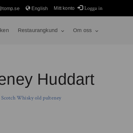
Logga in
Mitt konto
@tomp.se
English
rken
Restaurangkund
Om oss
teney Huddart
/
Scotch Whisky
old pulteney