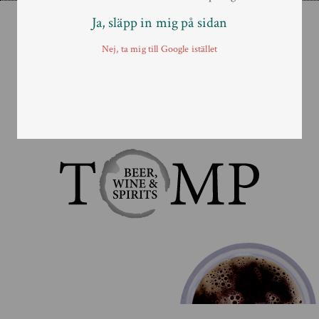
Ja, släpp in mig på sidan
Order
Nej, ta mig till Google istället
E-mail:
order@tomp.se
Telefon:
019-611 48 80