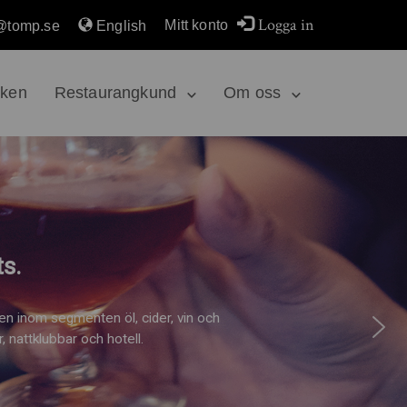
Logga in
Mitt konto
@tomp.se
English
rken
Restaurangkund
Om oss
s.
n inom segmenten öl, cider, vin och
, nattklubbar och hotell.