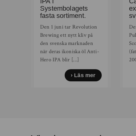
IPA i
Ca
Systembolagets
ex
fasta sortiment.
sv
Den 1 juni tar Revolution
Den
Brewing ett nytt kliv på
Pul
den svenska marknaden
Sc
när deras ikoniska öl Anti-
(fa
Hero IPA blir […]
200
Läs mer