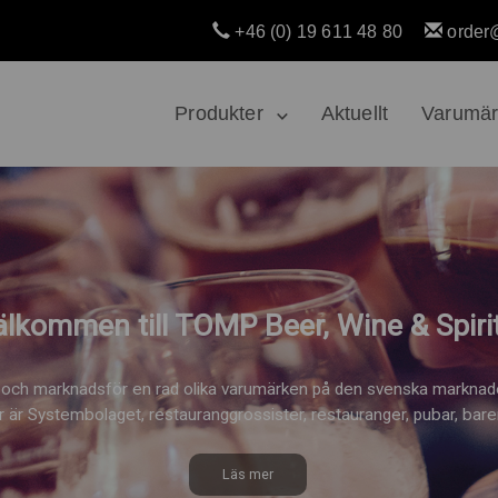
+46 (0) 19 611 48 80
order
Produkter
Aktuellt
Varumä
älkommen till TOMP Beer, Wine & Spirit
 och marknadsför en rad olika varumärken på den svenska marknade
r är Systembolaget, restauranggrossister, restauranger, pubar, barer
Läs mer