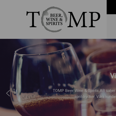
V
TOMP Beer Wine & Spirits AB säljer
spritdrycker. Våra kunde