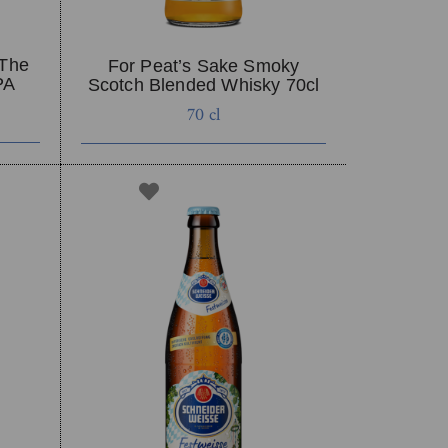
 The
For Peat’s Sake Smoky
PA
Scotch Blended Whisky 70cl
70 cl