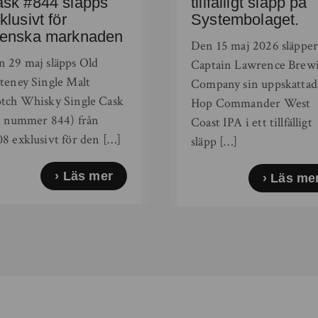
sk #844 släpps
tillfälligt släpp på
klusivt för
Systembolaget.
enska marknaden
Den 15 maj 2026 släppe
 29 maj släpps Old
Captain Lawrence Brew
teney Single Malt
Company sin uppskattad
otch Whisky Single Cask
Hop Commander West
t nummer 844) från
Coast IPA i ett tillfälligt
8 exklusivt för den […]
släpp […]
Läs mer
Läs me