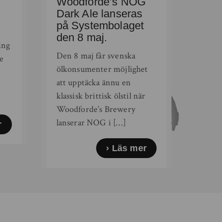
Woodforde’s NOG
Dark Ale lanseras
på Systembolaget
r
den 8 maj.
ing
Den 8 maj får svenska
e
ölkonsumenter möjlighet
att upptäcka ännu en
klassisk brittisk ölstil när
Woodforde’s Brewery
lanserar NOG i […]
r
Läs mer