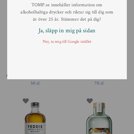
TOMP.se innehåller information om
alkoholhaltiga drycker och riktar sig till dig som
är över 25 år. Stämmer det på dig?
Ja, släpp in mig på sidan
Nej, ta mig till Google istället
Attling Double Trouble Gin
Feddie London Dry Gin
50 cl
70 cl