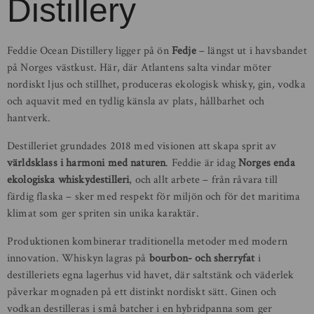
Distillery
Feddie Ocean Distillery ligger på ön
Fedje
– längst ut i havsbandet
på Norges västkust. Här, där Atlantens salta vindar möter
nordiskt ljus och stillhet, produceras ekologisk whisky, gin, vodka
och aquavit med en tydlig känsla av plats, hållbarhet och
hantverk.
Destilleriet grundades 2018 med visionen att skapa sprit av
världsklass i harmoni med naturen
. Feddie är idag
Norges enda
ekologiska whiskydestilleri
, och allt arbete – från råvara till
färdig flaska – sker med respekt för miljön och för det maritima
klimat som ger spriten sin unika karaktär.
Produktionen kombinerar traditionella metoder med modern
innovation. Whiskyn lagras på
bourbon- och sherryfat
i
destilleriets egna lagerhus vid havet, där saltstänk och väderlek
påverkar mognaden på ett distinkt nordiskt sätt. Ginen och
vodkan destilleras i små batcher i en hybridpanna som ger