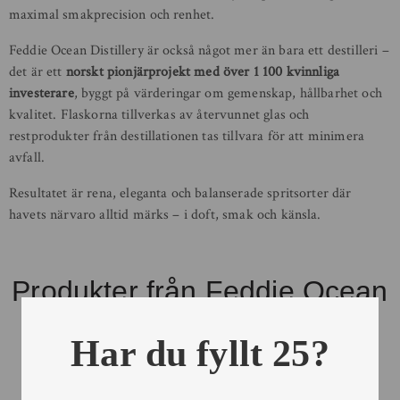
maximal smakprecision och renhet.
Feddie Ocean Distillery är också något mer än bara ett destilleri –
det är ett
norskt pionjärprojekt med över 1 100 kvinnliga
investerare
, byggt på värderingar om gemenskap, hållbarhet och
kvalitet. Flaskorna tillverkas av återvunnet glas och
restprodukter från destillationen tas tillvara för att minimera
avfall.
Resultatet är rena, eleganta och balanserade spritsorter där
havets närvaro alltid märks – i doft, smak och känsla.
Produkter från Feddie Ocean
Distillery
Har du fyllt 25?