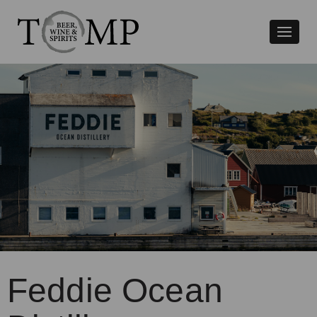
Växla
naviger
Feddie Ocean