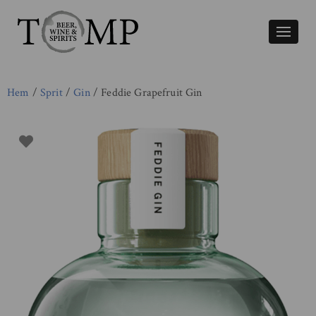
Växla
naviger
Hem
/
Sprit
/
Gin
/ Feddie Grapefruit Gin