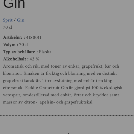
Gin
Sprit
/
Gin
70 cl
Artikelnr:
4188011
Volym
70 cl
Typ av behållare
Flaska
Alkoholhalt
42 %
Aromatisk och rik, med toner av enbär, grapefrukt, bär och
blommor. Smaken är fruktig och blommig med en distinkt
grapefruktkaraktär. Torr avslutning med enbär i en lång
eftersmak. Feddie Grapefruit Gin är gjord på 100 % ekologisk
vetesprit, omdestillerad med enbär, örter och kryddor samt
massor av citron-, apelsin- och grapefruktskal