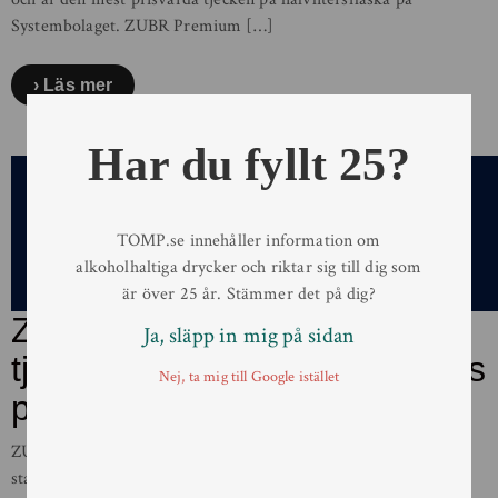
Systembolaget. ZUBR Premium […]
Läs mer
Har du fyllt 25?
TOMP.se innehåller information om
alkoholhaltiga drycker och riktar sig till dig som
är över 25 år. Stämmer det på dig?
ZUBR Premium – Prisbelönt
Ja, släpp in mig på sidan
tjeck med traditioner lanseras
Nej, ta mig till Google istället
på Systembolaget
ZUBR Premium är en klassisk urtjeckisk lager från den lilla
staden Přerov i sydöstra Tjeckien. ZUBR är Tjeckiens mest