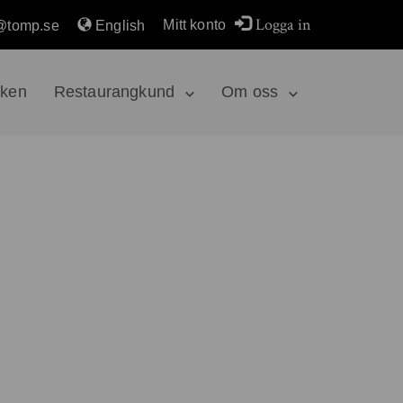
Logga in
Mitt konto
@tomp.se
English
rken
Restaurangkund
Om oss