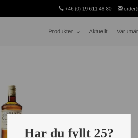
+46 (0) 19 611 48 80
order
Produkter
Aktuellt
Varumä
Har du fyllt 25?