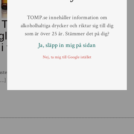
TOMP.se innehåller information om
d Tom Gin på
alkoholhaltiga drycker och riktar sig till dig
ley’s Old
som är över 25 år. Stämmer det på dig?
i fast
Ja, släpp in mig på sidan
Nej, ta mig till Google istället
ste åren och drivs av
[…]