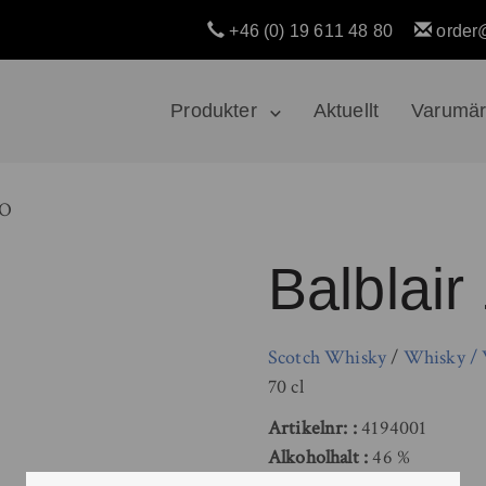
+46 (0) 19 611 48 80
order
Produkter
Aktuellt
Varumä
YO
Balblair
Scotch Whisky
/
Whisky /
70 cl
Artikelnr:
4194001
Alkoholhalt
46 %