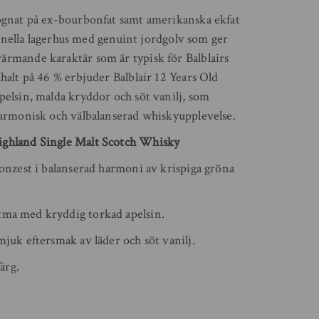
mognat på ex-bourbonfat samt amerikanska ekfat
itionella lagerhus med genuint jordgolv som ger
ärmande karaktär som är typisk för Balblairs
halt på 46 % erbjuder Balblair 12 Years Old
pelsin, malda kryddor och söt vanilj, som
harmonisk och välbalanserad whiskyupplevelse.
ighland Single Malt Scotch Whisky
ronzest i balanserad harmoni av krispiga gröna
tma med kryddig torkad apelsin.
mjuk eftersmak av läder och söt vanilj.
färg.