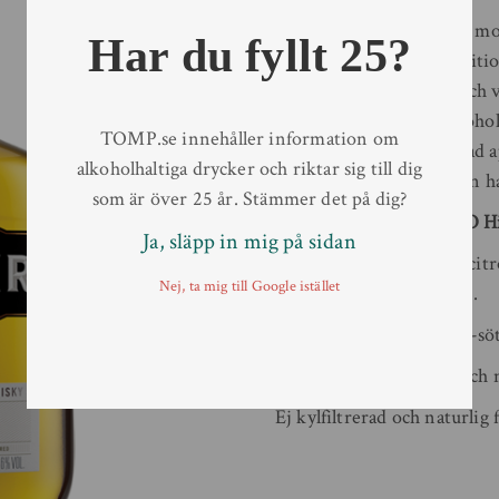
Typ av behållare
Flaska
Balblair 12 Years Old har 
Har du fyllt 25?
i 12 år i destilleriets trad
whiskyn sin komplexa och v
signaturstil. Med en alkohol
TOMP.se innehåller information om
eleganta smaker av torkad a
alkoholhaltiga drycker och riktar sig till dig
samspelar för att skapa en 
som är över 25 år. Stämmer det på dig?
Smaknoter Balblair 12YO H
Ja, släpp in mig på sidan
Doft
: Eleganta toner av cit
Nej, ta mig till Google istället
äpplen och krämig vanilj.
Smak
: Intensiv honungs-sö
Avslut
: Långt, krämigt och 
Ej kylfiltrerad och naturlig 