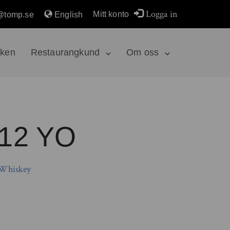
Logga in
Mitt konto
@tomp.se
English
rken
Restaurangkund
Om oss
 12 YO
 Whiskey