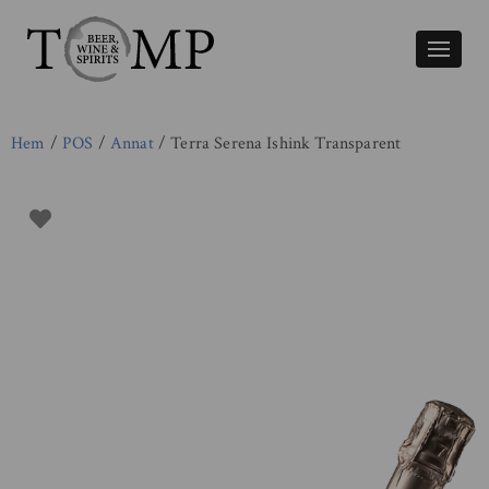
Växla
naviger
Hem
/
POS
/
Annat
/ Terra Serena Ishink Transparent