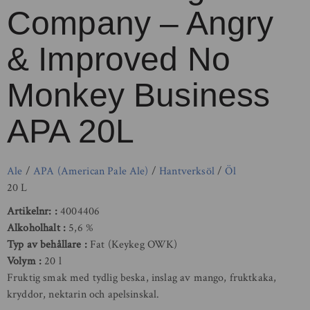
Company – Angry
& Improved No
Monkey Business
APA 20L
Ale
/
APA (American Pale Ale)
/
Hantverksöl
/
Öl
20 L
Artikelnr:
4004406
Alkoholhalt
5,6 %
Typ av behållare
Fat (Keykeg OWK)
Volym
20 l
Fruktig smak med tydlig beska, inslag av mango, fruktkaka,
kryddor, nektarin och apelsinskal.