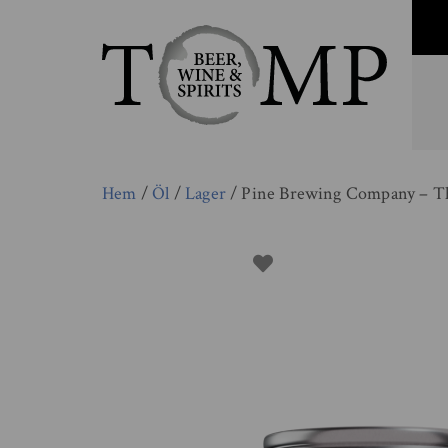
Hem
/
Öl
/
Lager
/ Pine Brewing Company – Th