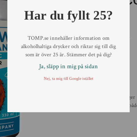
Lager
Har du fyllt 25?
Hantverksöl
/
Lager
/
Öl
TOMP.se innehåller information om
33 cl
alkoholhaltiga drycker och riktar sig till dig
som är över 25 år. Stämmer det på dig?
Artikelnr:
4900201
Alkoholhalt
0,5 %
Ja, släpp in mig på sidan
Typ av behållare
Burk
Nej, ta mig till Google istället
Volym
33 cl
Övrigt
Alkoholfri
En alkoholfri modern lager 
avslutning som gör den både 