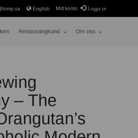
Logga in
Mitt konto
@tomp.se
English
rken
Restaurangkund
Om oss
ewing
y – The
Orangutan’s
oholic Modern