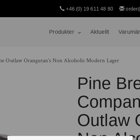
+46 (0) 19 611 48 80
order
Produkter
Aktuellt
Varumä
e Outlaw Orangutan’s Non Alcoholic Modern Lager
Pine Br
Compan
Outlaw 
Non Alc