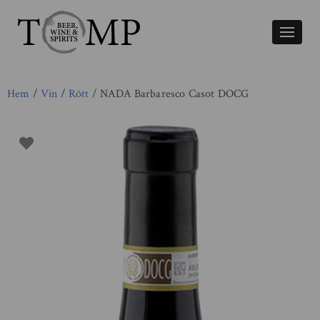
Växla
naviger
Hem
/
Vin
/
Rött
/ NADA Barbaresco Casot DOCG