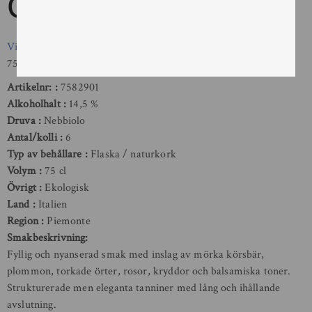
Casot DOCG
Vin
/
Rött
75 cl
Artikelnr:
7582901
Alkoholhalt
14,5 %
Druva
Nebbiolo
Antal/kolli
6
Typ av behållare
Flaska / naturkork
Volym
75 cl
Övrigt
Ekologisk
Land
Italien
Region
Piemonte
Smakbeskrivning:
Fyllig och nyanserad smak med inslag av mörka körsbär,
plommon, torkade örter, rosor, kryddor och balsamiska toner.
Strukturerade men eleganta tanniner med lång och ihållande
avslutning.