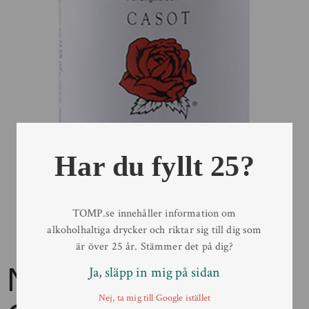
Har du fyllt 25?
TOMP.se innehåller information om
alkoholhaltiga drycker och riktar sig till dig som
är över 25 år. Stämmer det på dig?
NADA Barbaresco
Ja, släpp in mig på sidan
Nej, ta mig till Google istället