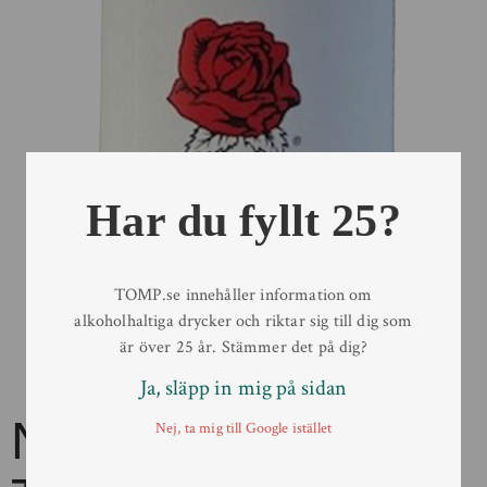
Har du fyllt 25?
TOMP.se innehåller information om
alkoholhaltiga drycker och riktar sig till dig som
är över 25 år. Stämmer det på dig?
Ja, släpp in mig på sidan
NADA Barbaresco
Nej, ta mig till Google istället