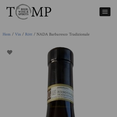
Växla
naviger
Hem
/
Vin
/
Rött
/ NADA Barbaresco Tradizionale