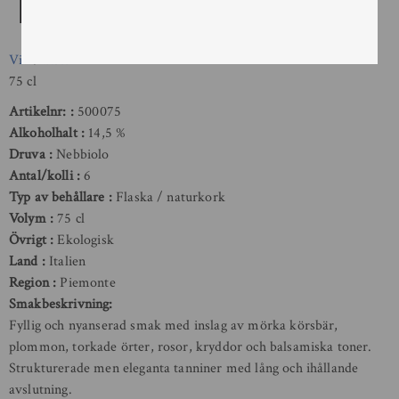
Tradizionale
Vin
/
Rött
75 cl
Artikelnr:
500075
Alkoholhalt
14,5 %
Druva
Nebbiolo
Antal/kolli
6
Typ av behållare
Flaska / naturkork
Volym
75 cl
Övrigt
Ekologisk
Land
Italien
Region
Piemonte
Smakbeskrivning:
Fyllig och nyanserad smak med inslag av mörka körsbär,
plommon, torkade örter, rosor, kryddor och balsamiska toner.
Strukturerade men eleganta tanniner med lång och ihållande
avslutning.