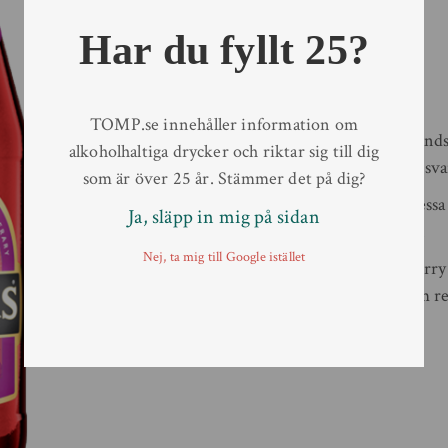
Artikelnr:
8804602
Alkoholhalt
4 %
Har du fyllt 25?
Antal/kolli
12
Typ av behållare
Flaska
Volym
56,8 cl
TOMP.se innehåller information om
Magners Berry är en irländs
alkoholhaltiga drycker och riktar sig till dig
syrliga hallon och saftiga sv
som är över 25 år. Stämmer det på dig?
Den fylliga smaken av dess
Ja, släpp in mig på sidan
uppfriskande lång finish.
Nej, ta mig till Google istället
Självklart är Magners Berr
utvalda ingredienser som r