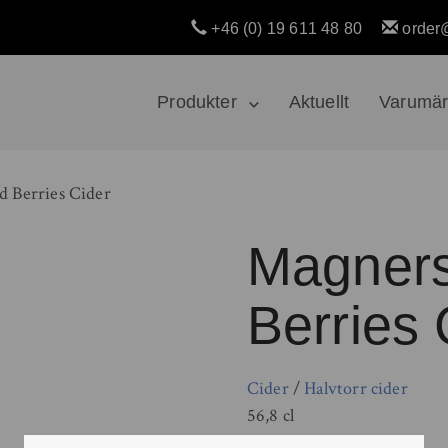
+46 (0) 19 611 48 80
order
Produkter
Aktuellt
Varumä
 Berries Cider
Magners
Berries 
Cider
/
Halvtorr cider
56,8 cl