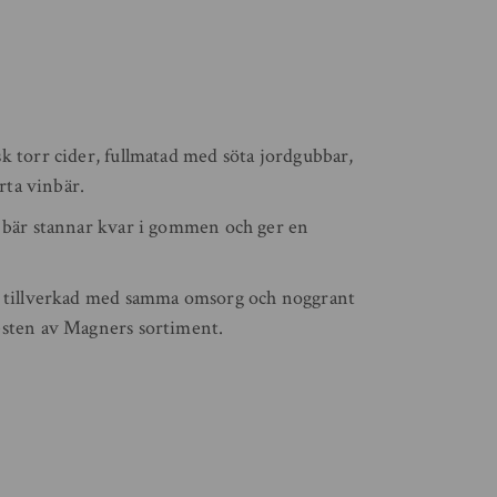
k torr cider, fullmatad med söta jordgubbar,
arta vinbär.
a bär stannar kvar i gommen och ger en
y tillverkad med samma omsorg och noggrant
esten av Magners sortiment.