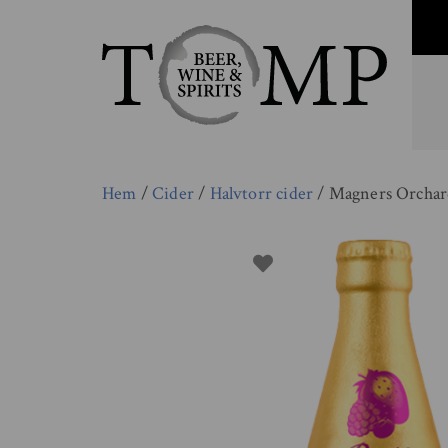
Hem
/
Cider
/
Halvtorr cider
/ Magners Orchard