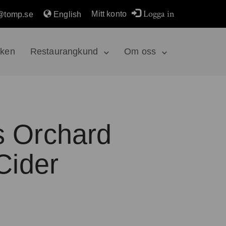
Logga in
Mitt konto
@tomp.se
English
rken
Restaurangkund
Om oss
 Orchard
Cider