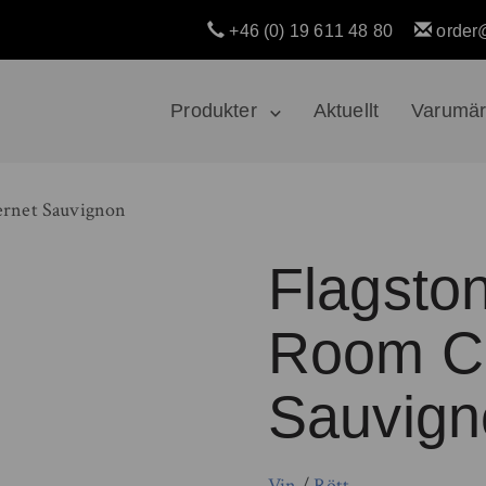
+46 (0) 19 611 48 80
order
Produkter
Aktuellt
Varumä
ernet Sauvignon
Flagsto
Room C
Sauvign
Vin
/
Rött