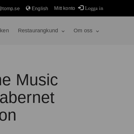
Logga in
Mitt konto
@tomp.se
English
rken
Restaurangkund
Om oss
ne Music
abernet
on