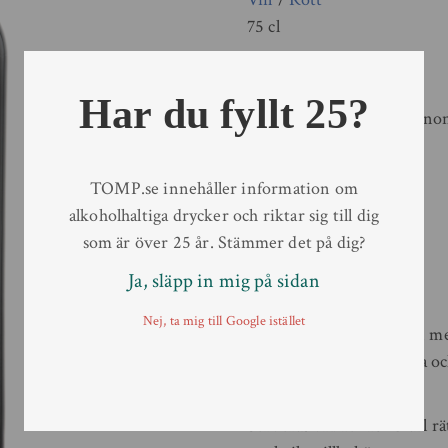
75 cl
Artikelnr:
7774301
Alkoholhalt
15%
Har du fyllt 25?
Druva
Cabernet sauvigno
Antal/kolli
6
Typ av behållare
Flaska
TOMP.se innehåller information om
Volym
75 cl
alkoholhaltiga drycker och riktar sig till dig
Land
Sydafrika
som är över 25 år. Stämmer det på dig?
Region
Cape Coast
Ja, släpp in mig på sidan
Sockerhalt
0,3g/100ml
Smakbeskrivning:
Nej, ta mig till Google istället
Fylligt och nyanserat vin med
vinbär, plommon, mynta och
Passar till:
Serveras vid 16–18 °C till 