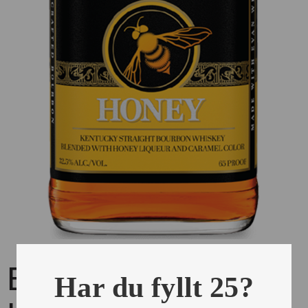
Evan Williams
Har du fyllt 25?