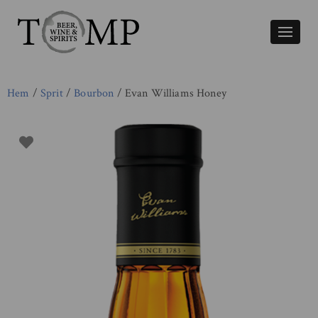
Växla
naviger
Hem
/
Sprit
/
Bourbon
/ Evan Williams Honey