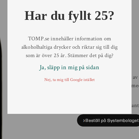
Artikelnr:
7826601
Alkoholhalt
12,5 %
Har du fyllt 25?
Druva
Pinot Grigio
Antal/kolli
6
Typ av behållare
Flaska
TOMP.se innehåller information om
Volym
75 cl
alkoholhaltiga drycker och riktar sig till dig
Land
Italien
som är över 25 år. Stämmer det på dig?
Region
Alpone-dalen
Ja, släpp in mig på sidan
Smakbeskrivning:
Fruktig smak med inslag av 
Nej, ta mig till Google istället
mineral. Fylligt och rikt me
Passar till:
Serveras vid 8–10 °C till ant