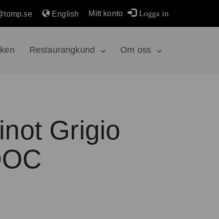
Logga in
Mitt konto
@tomp.se
English
rken
Restaurangkund
Om oss
inot Grigio
DOC