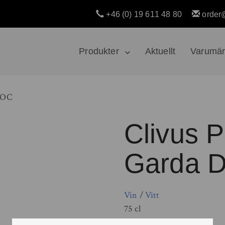
+46 (0) 19 611 48 80
order
Produkter
Aktuellt
Varumä
 DOC
Clivus P
Garda 
Vin
/
Vitt
75 cl