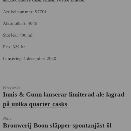
anCnoc Sherry Cask Finish, Peated Edition
Artikelnummer: 57701
Alkoholhalt: 40 %
Storlek: 700 ml
Pris: 329 kr
Lansering: 1 december 2020
Föregående
Föregående
Innis & Gunn lanserar limiterad ale lagrad
inlägg:
på unika quarter casks
Nästa
Nästa
Brouwerij Boon släpper spontanjäst öl
inlägg: