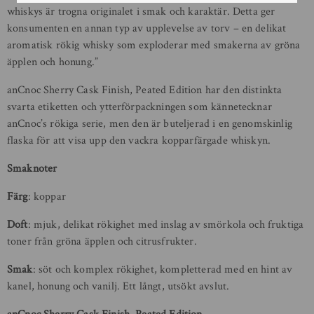
whiskys är trogna originalet i smak och karaktär. Detta ger
konsumenten en annan typ av upplevelse av torv – en delikat
aromatisk rökig whisky som exploderar med smakerna av gröna
äpplen och honung.”
anCnoc Sherry Cask Finish, Peated Edition har den distinkta
svarta etiketten och ytterförpackningen som kännetecknar
anCnoc’s rökiga serie, men den är buteljerad i en genomskinlig
flaska för att visa upp den vackra kopparfärgade whiskyn.
Smaknoter
Färg
: koppar
Doft
: mjuk, delikat rökighet med inslag av smörkola och fruktiga
toner från gröna äpplen och citrusfrukter.
Smak
: söt och komplex rökighet, kompletterad med en hint av
kanel, honung och vanilj. Ett långt, utsökt avslut.