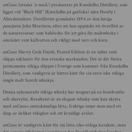
anCnoc (uttalas ’a-nock’) produceras på Knockdhu Distillery, som
ligger vid ”Black Hill” (Knockdhu på gaeliska) nära Huntly i
Aberdeenshire. Destilleriet grundades 1894 av den listiga
pionjären John Morrison, efter att han upptäckt ett överflöd av
de naturresurser som behövdes för att göra fin maltwhisky i
området: rent källvatten och rikligt med torv och korn.
anCnoc Sherry Cask Finish, Peated Edition är en nyhet som
släpps exklusivt för den svenska marknaden. Det är det första
permanenta rökiga släppet i Sverige som kommer från Knockdhu
Distillery, som vanligtvis är bättre känt för sin serie icke rökiga
single malt Scotch whiskys.
Denna nylanserade rökiga whisky har mognat på ex-bourbonfat
och sherryfat. Resultatet är en elegant whisky som kan skryta
med anCnocs omisskännliga lätta, fruktiga toner men med ett
djup av delikat rökighet och ett kryddigt avslut.
anCnoc är vanligtvis känt för sin lätta icke-rökiga karaktär, men