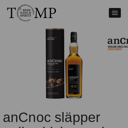
Växla
naviger
anCnoc släpper