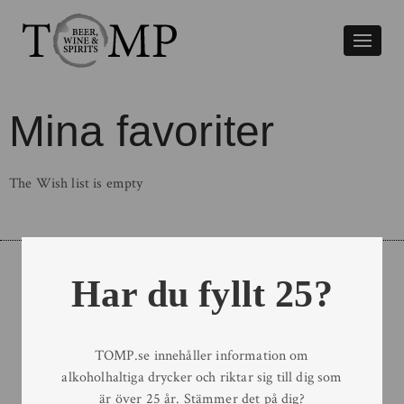
Växla
naviger
Mina favoriter
The Wish list is empty
Har du fyllt 25?
Order
E-mail:
order@tomp.se
TOMP.se innehåller information om
Telefon:
019-611 48 80
alkoholhaltiga drycker och riktar sig till dig som
är över 25 år. Stämmer det på dig?