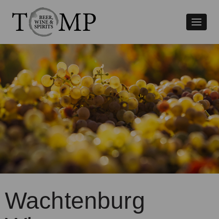
Växla
naviger
Wachtenburg