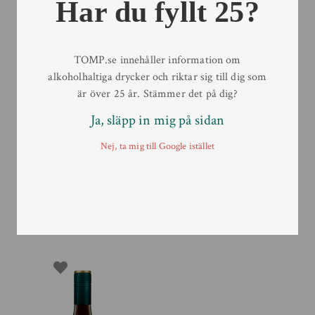
Har du fyllt 25?
TOMP.se innehåller information om
alkoholhaltiga drycker och riktar sig till dig som
är över 25 år. Stämmer det på dig?
Ja, släpp in mig på sidan
Nej, ta mig till Google istället
Wachtenburg
Wachtenburg
Wachenheimer Riesling
Wachenheimer
Trocken
Fuchsmantel Riesling
Kabinett Trocken
75 cl
75 cl