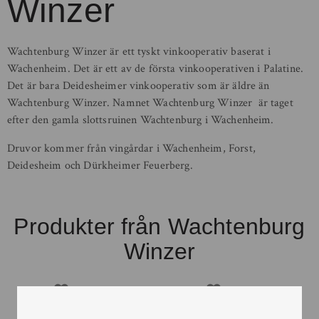
Winzer
Wachtenburg Winzer är ett tyskt vinkooperativ baserat i
Wachenheim. Det är ett av de första vinkooperativen i Palatine.
Det är bara Deidesheimer vinkooperativ som är äldre än
Wachtenburg Winzer. Namnet Wachtenburg Winzer är taget
efter den gamla slottsruinen Wachtenburg i Wachenheim.
Druvor kommer från vingårdar i Wachenheim, Forst,
Deidesheim och Dürkheimer Feuerberg.
Produkter från Wachtenburg
Winzer