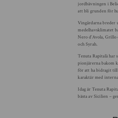
jordbävningen i Beli
att bli grunden för h
Vingårdarna breder u
medelhavsklimatet bal
Nero d’Avola, Grillo
och Syrah.
Tenuta Rapitalà har s
pionjärerna bakom kv
för att ha bidragit t
karaktär med interna
Idag är Tenuta Rapita
bästa av Sicilien – g