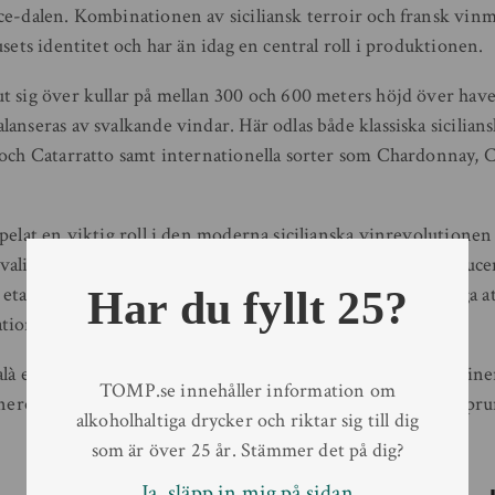
ce-dalen. Kombinationen av siciliansk terroir och fransk v
usets identitet och har än idag en central roll i produktionen.
t sig över kullar på mellan 300 och 600 meters höjd över have
anseras av svalkande vindar. Här odlas både klassiska sicilia
 och Catarratto samt internationella sorter som Chardonnay,
pelat en viktig roll i den moderna sicilianska vinrevolutionen
alitetsvinernas genombrott på ön under 1970-talet. Producen
ill etableringen av Chardonnay på Sicilien och för sin förmåga at
Har du fyllt 25?
tionell elegans.
là en del av Gruppo Italiano Vini och fortsätter att skapa vine
TOMP.se innehåller information om
enerös frukt, medelhavskaraktär och en tydlig känsla för urspru
alkoholhaltiga drycker och riktar sig till dig
som är över 25 år. Stämmer det på dig?
Ja, släpp in mig på sidan