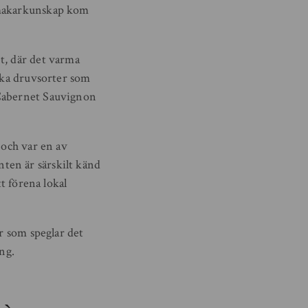
inmakarkunskap kom
t, där det varma
nska druvsorter som
 Cabernet Sauvignon
 och var en av
ten är särskilt känd
t förena lokal
r som speglar det
ng.