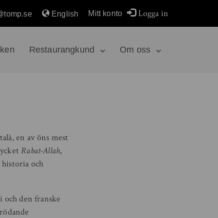
Logga in
Mitt konto
@tomp.se
English
rken
Restaurangkund
Om oss
talà, en av öns mest
rycket
Rabat-Allah
,
 historia och
si och den franske
örödande