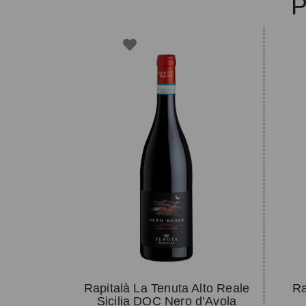
P
Rapitalà La Tenuta Alto Reale
Ra
Sicilia DOC Nero d’Avola