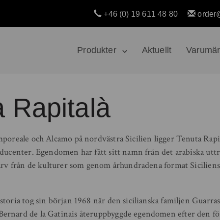
+46 (0) 19 611 48 80
order
Produkter
Aktuellt
Varumä
 Rapitalà
mporeale och Alcamo på nordvästra Sicilien ligger Tenuta Rapi
oducenter. Egendomen har fått sitt namn från det arabiska utt
 arv från de kulturer som genom århundradena format Siciliens
toria tog sin början 1968 när den sicilianska familjen Guarra
ernard de la Gatinais återuppbyggde egendomen efter den f