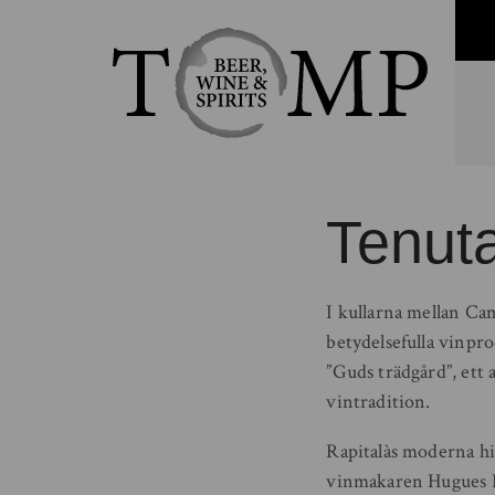
Tenuta
I kullarna mellan Ca
betydelsefulla vinpr
”Guds trädgård”, ett
vintradition.
Rapitalàs moderna his
vinmakaren Hugues B