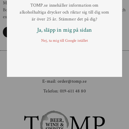
Många har frågat och nu äntligen lanseras Larceny Wheated
TOMP.se innehåller information om
Bourbon på Systembolaget. Det är en silkeslen, välbalanserad och
alkoholhaltiga drycker och riktar sig till dig som
exklusiv Small […]
är över 25 år. Stämmer det på dig?
Ja, släpp in mig på sidan
Läs mer
Nej, ta mig till Google istället
Order
E-mail:
order@tomp.se
Telefon:
019-611 48 80