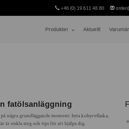
+46 (0) 19 611 48 80
order
Produkter
Aktuellt
Varumä
en fatölsanläggning
F
ll på några grundläggande moment: byta kolsyreflaska,
r är enkla steg och tips för att hjälpa dig.