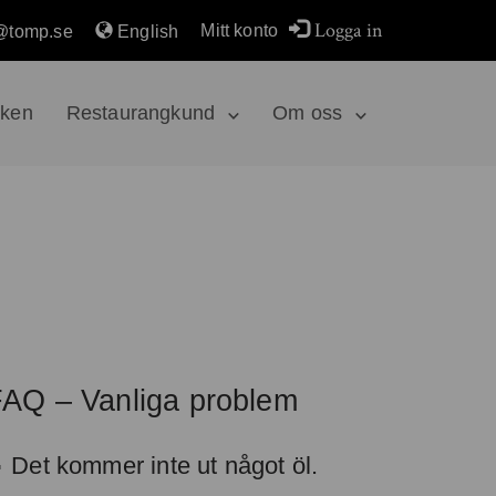
Logga in
Mitt konto
@tomp.se
English
rken
Restaurangkund
Om oss
AQ – Vanliga problem
Det kommer inte ut något öl.