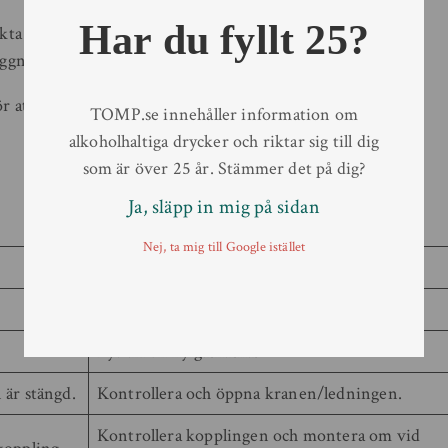
Har du fyllt 25?
ta vår serviceavdelning eller din lokala säljare. Vi
nläggning fungerar optimalt!
 att hantera din fatölsanläggning och servera öl av
TOMP.se innehåller information om
alkoholhaltiga drycker och riktar sig till dig
som är över 25 år. Stämmer det på dig?
Ja, släpp in mig på sidan
Nej, ta mig till Google istället
Lösning
Koppla på ett nytt fat.
Byt till en ny gasflaska.
 är stängd.
Kontrollera och öppna kranen/ledningen.
Kontrollera kopplingen och montera om vid