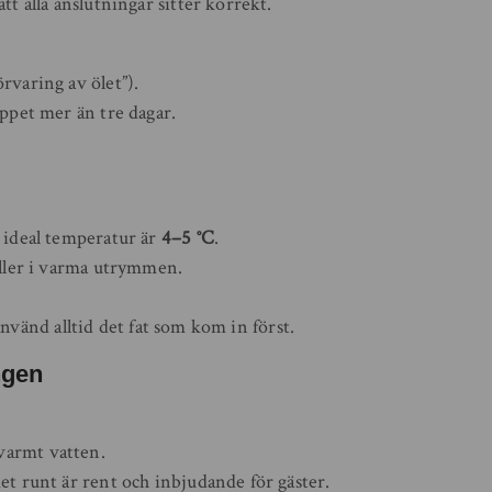
att alla anslutningar sitter korrekt.
rvaring av ölet”).
öppet mer än tre dagar.
, ideal temperatur är
4–5 °C
.
 eller i varma utrymmen.
använd alltid det fat som kom in först.
ngen
varmt vatten.
det runt är rent och inbjudande för gäster.