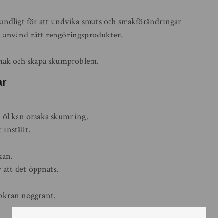
undligt för att undvika smuts och smakförändringar.
 använd rätt rengöringsprodukter.
smak och skapa skumproblem.
ar
 öl kan orsaka skumning.
 inställt.
kan.
er att det öppnats.
pkran noggrant.