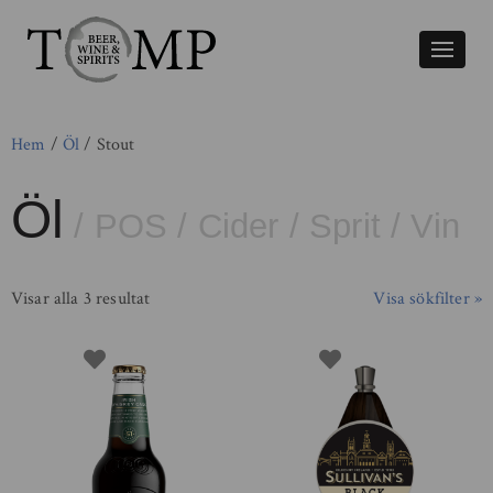
Växla
naviger
Hem
/
Öl
/ Stout
Öl
/
POS
/
Cider
/
Sprit
/
Vin
Visar alla 3 resultat
Visa sökfilter »