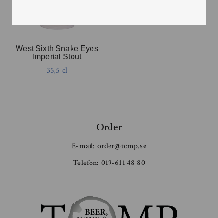
West Sixth Snake Eyes
Imperial Stout
35,5 cl
Order
E-mail:
order@tomp.se
Telefon:
019-611 48 80