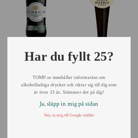
Innis & Gunn – Irish
Sullivans Black Marble
Har du fyllt 25?
Whiskey Cask Stout 33cl
Stout
33 cl
30 L
TOMP.se innehåller information om
alkoholhaltiga drycker och riktar sig till dig som
är över 25 år. Stämmer det på dig?
Ja, släpp in mig på sidan
Nej, ta mig till Google istället