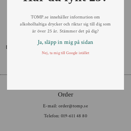
TOMP.se innehåller information om
alkoholhaltiga drycker och riktar sig till dig som
är över 25 år. Stämmer det på dig?
Ja, släpp in mig på sidan
Bustad Brewing – Bière de
Garde Saison
Nej, ta mig till Google istället
33 cl
Order
E-mail:
order@tomp.se
Telefon:
019-611 48 80