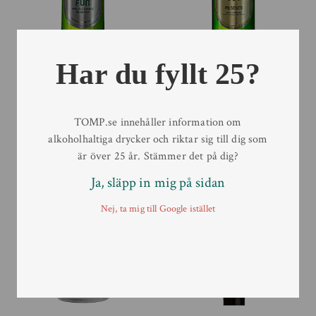
Har du fyllt 25?
Jever Fun
Jever Pilsener 33cl
33 cl
33 cl
TOMP.se innehåller information om
alkoholhaltiga drycker och riktar sig till dig som
är över 25 år. Stämmer det på dig?
Ja, släpp in mig på sidan
Nej, ta mig till Google istället