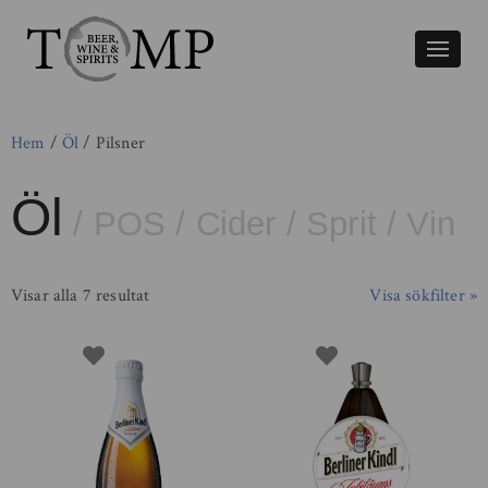
Växla
naviger
Hem
/
Öl
/ Pilsner
Öl
/
POS
/
Cider
/
Sprit
/
Vin
Visar alla 7 resultat
Visa sökfilter »