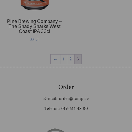
Pine Brewing Company –
The Shady Sharks West
Coast IPA 33cl
33 cl
←
1
2
3
Order
E-mail:
order@tomp.se
Telefon:
019-611 48 80