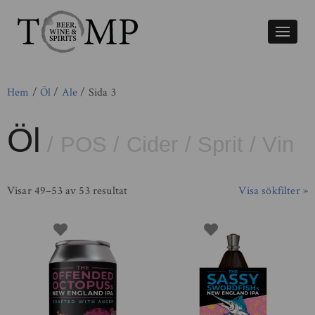
Växla
naviger
Hem
/
Öl
/
Ale
/ Sida 3
Öl
/
POS
/
Cider
/
Sprit
/
Vin
Visar 49–53 av 53 resultat
Visa sökfilter »