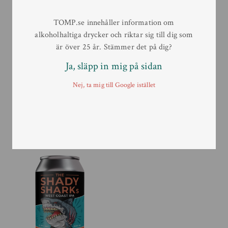
TOMP.se innehåller information om
alkoholhaltiga drycker och riktar sig till dig som
är över 25 år. Stämmer det på dig?
Pine Brewing Company –
Pine Brewing Company –
Ja, släpp in mig på sidan
The Sassy Swordfish’s
The Shady Sharks West
NEIPA 44cl
Coast IPA 20L
Nej, ta mig till Google istället
44 cl
20 L