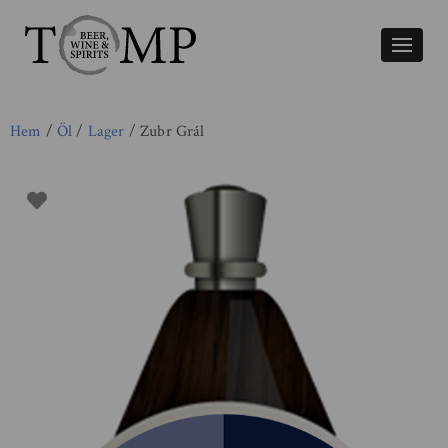
Växla
naviger
Hem
/
Öl
/
Lager
/ Zubr Grál