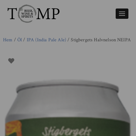
Växla
naviger
Hem
/
Öl
/
IPA (India Pale Ale)
/ Stigbergets Halvnelson NEIPA