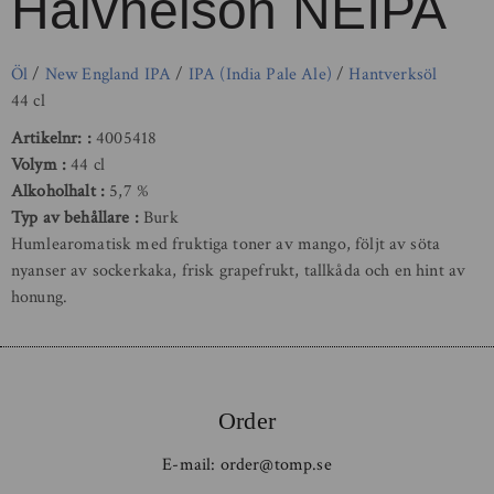
Halvnelson NEIPA
Öl
/
New England IPA
/
IPA (India Pale Ale)
/
Hantverksöl
44 cl
Artikelnr:
4005418
Volym
44 cl
Alkoholhalt
5,7 %
Typ av behållare
Burk
Humlearomatisk med fruktiga toner av mango, följt av söta
nyanser av sockerkaka, frisk grapefrukt, tallkåda och en hint av
honung.
Order
E-mail:
order@tomp.se