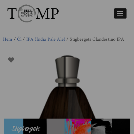
Växla
naviger
Hem
/
Öl
/
IPA (India Pale Ale)
/ Stigbergets Clandestino IPA