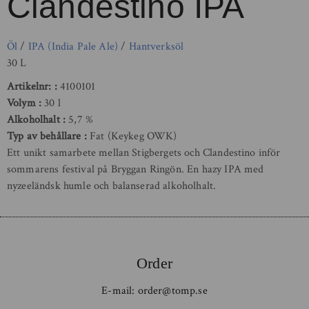
Clandestino IPA
Öl
/
IPA (India Pale Ale)
/
Hantverksöl
30 L
Artikelnr:
4100101
Volym
30 l
Alkoholhalt
5,7 %
Typ av behållare
Fat (Keykeg OWK)
Ett unikt samarbete mellan Stigbergets och Clandestino inför
sommarens festival på Bryggan Ringön. En hazy IPA med
nyzeeländsk humle och balanserad alkoholhalt.
Order
E-mail:
order@tomp.se