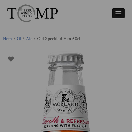
Växla
naviger
Hem
/
Öl
/
Ale
/ Old Speckled Hen 50cl