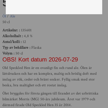
50cl
Öl
/
Ale
50 cl
Artikelnr:
135601
Alkoholhalt
4,8 %
Antal/kolli
12
Typ av behållare
Flaska
Volym
50 cl
OBS! Kort datum 2026-07-29
Old Speckled Hen är en ovanligt fin och rund ale. Ölen är
lättdrucken och har en komplex, maltig och brödig doft med
inslag av rök, ceder och bränt socker. Fyllig smak med stor
beska, bra maltighet och ett rostat inslag.
Ölet bryggdes för första gången till firandet av det urbrittiska
bilmärket Morris (MG) 50-års jubileum. Året var 1979 och
därmed firade Old Speckled Hen 35 år 2014.