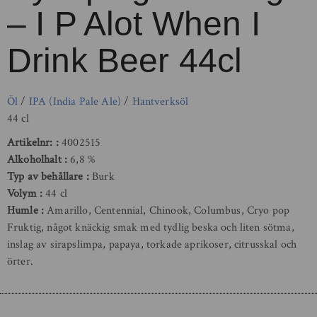
– I P Alot When I
Drink Beer 44cl
Öl
/
IPA (India Pale Ale)
/
Hantverksöl
44 cl
Artikelnr:
4002515
Alkoholhalt
6,8 %
Typ av behållare
Burk
Volym
44 cl
Humle
Amarillo, Centennial, Chinook, Columbus, Cryo pop
Fruktig, något knäckig smak med tydlig beska och liten sötma,
inslag av sirapslimpa, papaya, torkade aprikoser, citrusskal och
örter.