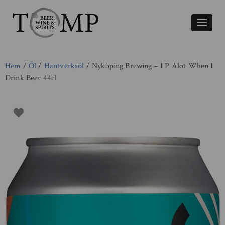
Växla
naviger
Hem
/
Öl
/
Hantverksöl
/ Nyköping Brewing – I P Alot When I
Drink Beer 44cl