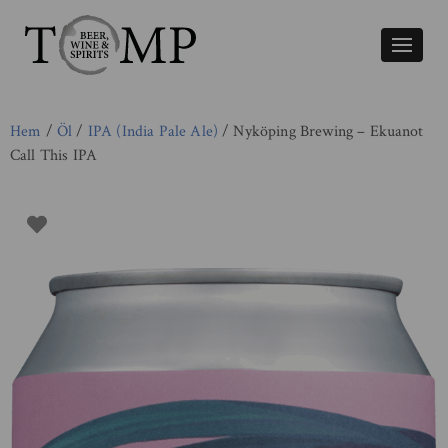
Växla
naviger
Hem
/
Öl
/
IPA (India Pale Ale)
/ Nyköping Brewing – Ekuanot
Call This IPA