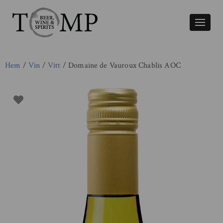
Växla
naviger
Hem
/
Vin
/
Vitt
/ Domaine de Vauroux Chablis AOC