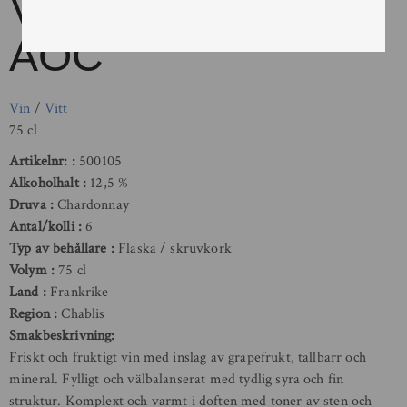
Vauroux Chablis
AOC
Vin
/
Vitt
75 cl
Artikelnr:
500105
Alkoholhalt
12,5 %
Druva
Chardonnay
Antal/kolli
6
Typ av behållare
Flaska / skruvkork
Volym
75 cl
Land
Frankrike
Region
Chablis
Smakbeskrivning:
Friskt och fruktigt vin med inslag av grapefrukt, tallbarr och
mineral. Fylligt och välbalanserat med tydlig syra och fin
struktur. Komplext och varmt i doften med toner av sten och