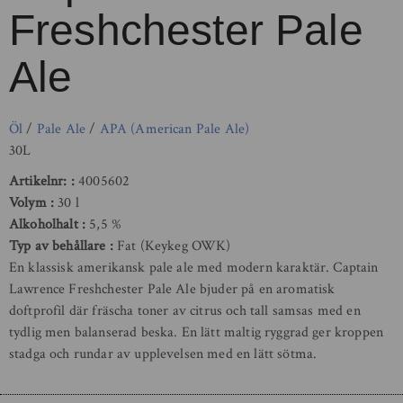
Freshchester Pale
Ale
Öl
/
Pale Ale
/
APA (American Pale Ale)
30L
Artikelnr:
4005602
Volym
30 l
Alkoholhalt
5,5 %
Typ av behållare
Fat (Keykeg OWK)
En klassisk amerikansk pale ale med modern karaktär. Captain
Lawrence Freshchester Pale Ale bjuder på en aromatisk
doftprofil där fräscha toner av citrus och tall samsas med en
tydlig men balanserad beska. En lätt maltig ryggrad ger kroppen
stadga och rundar av upplevelsen med en lätt sötma.