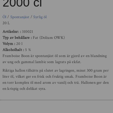
2000 cl
Öl
/
Spontanjäst
/
Syrlig öl
20 L
Artikelnr:
310021
Typ av behållare
Fat (Dolium OWK)
Volym
20 l
Alkoholhalt
5 %
Framboise Boon är spontanjäst öl som är gjord av en blandning
av ung och gammal lambic som lagrats på ekfat.
Riktiga hallon tillsätts på slutet av lagringen, minst 300 gram per
liter öl, vilket ger en frisk och fruktig smak. Framboise Boon är
en torr komplex öl med arom av vanilj och trä. Hallonen ger den
en krispig och delikat syra.