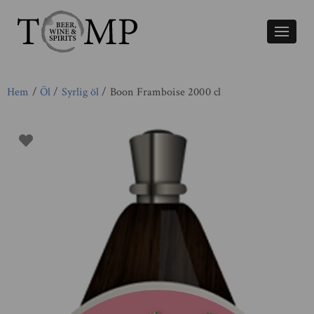
Växla
naviger
Hem
/
Öl
/
Syrlig öl
/ Boon Framboise 2000 cl