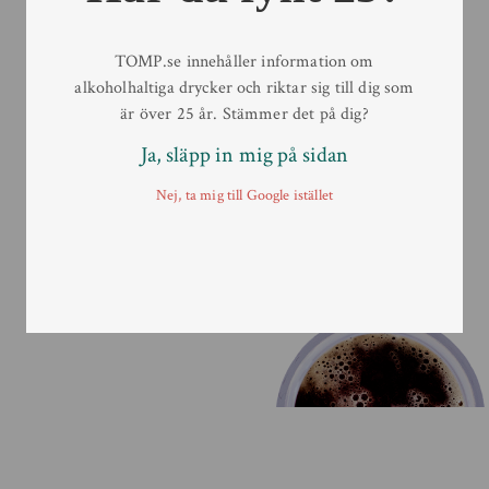
Order
E-mail:
order@tomp.se
TOMP.se innehåller information om
alkoholhaltiga drycker och riktar sig till dig som
Telefon:
019-611 48 80
är över 25 år. Stämmer det på dig?
Ja, släpp in mig på sidan
Nej, ta mig till Google istället