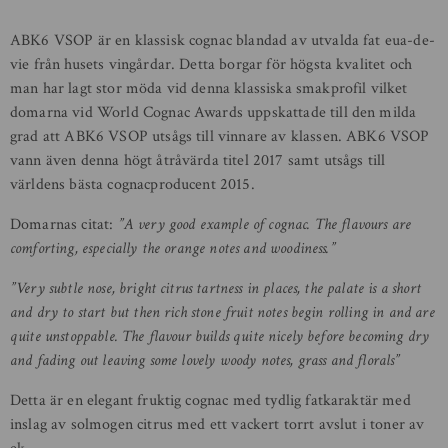
ABK6 VSOP är en klassisk cognac blandad av utvalda fat eua-de-
vie från husets vingårdar. Detta borgar för högsta kvalitet och
man har lagt stor möda vid denna klassiska smakprofil vilket
domarna vid World Cognac Awards uppskattade till den milda
grad att ABK6 VSOP utsågs till vinnare av klassen. ABK6 VSOP
vann även denna högt åtråvärda titel 2017 samt utsågs till
världens bästa cognacproducent 2015.
Domarnas citat:
”A very good example of cognac.
The flavours are
comforting, especially the orange notes and woodiness.”
”Very subtle nose, bright citrus tartness in places, the palate is a short
and dry to start but then rich stone fruit notes begin rolling in and are
quite unstoppable. The flavour builds quite nicely before becoming dry
and fading out leaving some lovely woody notes, grass and florals”
Detta är en elegant fruktig cognac med tydlig fatkaraktär med
inslag av solmogen citrus med ett vackert torrt avslut i toner av