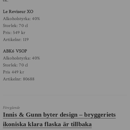
ek.
Le Reviseur XO
Alkoholstyrka: 40%
Storlek: 70 cl
Pris: 549 kr
Artikelnr: 119
ABK6 VSOP
Alkoholstyrka: 40%
Storlek: 70 cl
Pris 449 kr
Artikelnr: 80688
Föregående
Föregående
Innis & Gunn byter design – bryggeriets
inlägg:
ikoniska klara flaska är tillbaka