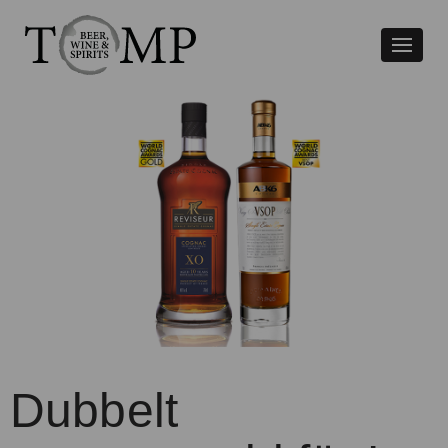
Växla
naviger
Dubbelt