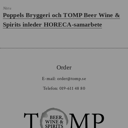
Nästa
Nästa
Poppels Bryggeri och TOMP Beer Wine &
inlägg:
Spirits inleder HORECA-samarbete
Order
E-mail:
order@tomp.se
Telefon:
019-611 48 80