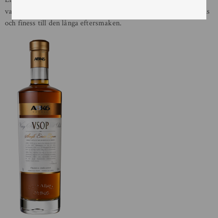
vanilj, kanel och brioche. Den väl integrerad fattonen ger elegans
och finess till den långa eftersmaken.