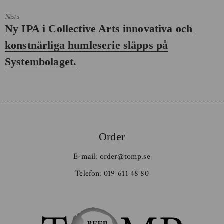
Nästa
Nästa
Ny IPA i Collective Arts innovativa och
inlägg:
konstnärliga humleserie släpps på
Systembolaget.
Order
E-mail:
order@tomp.se
Telefon:
019-611 48 80