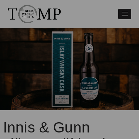
Växla
naviger
Innis & Gunn