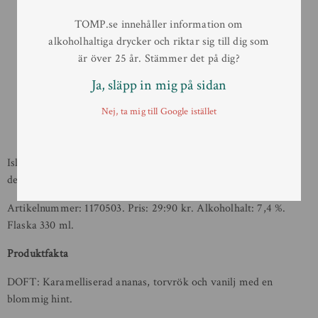
TOMP.se innehåller information om
alkoholhaltiga drycker och riktar sig till dig som
är över 25 år. Stämmer det på dig?
Ja, släpp in mig på sidan
Nej, ta mig till Google istället
Islay Whisky Cask kommer att finnas i Systembolagets butiker
den 13 mars 2020.
Artikelnummer: 1170503. Pris: 29:90 kr. Alkoholhalt: 7,4 %.
Flaska 330 ml.
Produktfakta
DOFT: Karamelliserad ananas, torvrök och vanilj med en
blommig hint.