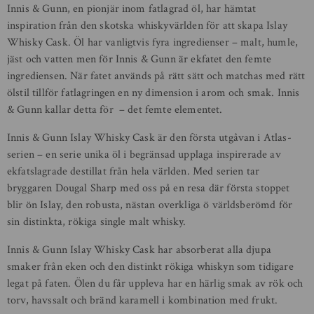
Innis & Gunn, en pionjär inom fatlagrad öl, har hämtat
inspiration från den skotska whiskyvärlden för att skapa Islay
Whisky Cask. Öl har vanligtvis fyra ingredienser – malt, humle,
jäst och vatten men för Innis & Gunn är ekfatet den femte
ingrediensen. När fatet används på rätt sätt och matchas med rätt
ölstil tillför fatlagringen en ny dimension i arom och smak. Innis
& Gunn kallar detta för – det femte elementet.
Innis & Gunn Islay Whisky Cask är den första utgåvan i Atlas-
serien – en serie unika öl i begränsad upplaga inspirerade av
ekfatslagrade destillat från hela världen. Med serien tar
bryggaren Dougal Sharp med oss på en resa där första stoppet
blir ön Islay, den robusta, nästan overkliga ö världsberömd för
sin distinkta, rökiga single malt whisky.
Innis & Gunn Islay Whisky Cask har absorberat alla djupa
smaker från eken och den distinkt rökiga whiskyn som tidigare
legat på faten. Ölen du får uppleva har en härlig smak av rök och
torv, havssalt och bränd karamell i kombination med frukt.