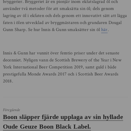
bryggerier. Bryggeriet är en pionjär inom ekfatslagrad öl och
använder två metoder för att smaksätta sin öl; dels genom
lagring av öl i ekfaten och dels genom ett innovativt sätt att lägga
faten i ölen utvecklad av bryggmästaren och grundaren Dougal
Gunn Sharp. Se hur Innis & Gunn smaksätter sin öl
här
.
Innis & Gunn har vunnit över femtio priser under det senaste
decenniet. Nyligen vann de Scottish Brewery of the Year i New
York International Beer Competition 2019, samt guld i både
prestigefulla Monde Awards 2017 och i Scottish Beer Awards
2018.
Föregående
Föregående
Boon släpper fjärde upplaga av sin hyllade
inlägg:
Oude Geuze Boon Black Label.