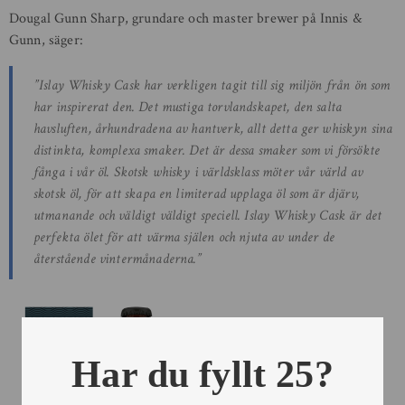
Dougal Gunn Sharp, grundare och master brewer på Innis &
Gunn, säger:
”Islay Whisky Cask har verkligen tagit till sig miljön från ön som
har inspirerat den. Det mustiga torvlandskapet, den salta
havsluften, århundradena av hantverk, allt detta ger whiskyn sina
distinkta, komplexa smaker. Det är dessa smaker som vi försökte
fånga i vår öl. Skotsk whisky i världsklass möter vår värld av
skotsk öl, för att skapa en limiterad upplaga öl som är djärv,
utmanande och väldigt väldigt speciell. Islay Whisky Cask är det
perfekta ölet för att värma själen och njuta av under de
återstående vintermånaderna.”
Har du fyllt 25?