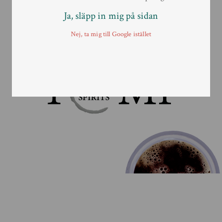
Ja, släpp in mig på sidan
E-mail:
order@tomp.se
Telefon:
019-611 48 80
Nej, ta mig till Google istället