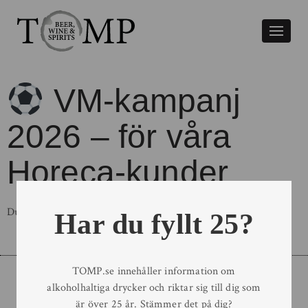
Växla
naviger
VM-kampanj
2026 – för våra
Horeca-kunder
Du har inte behörighet att visa detta innehåll.
Har du fyllt 25?
TOMP.se innehåller information om
alkoholhaltiga drycker och riktar sig till dig som
Order
är över 25 år. Stämmer det på dig?